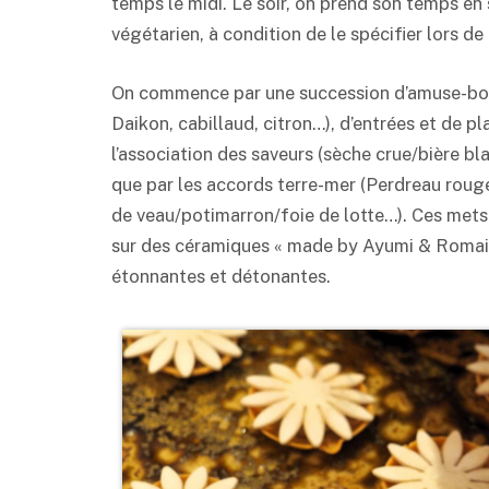
temps le midi. Le soir, on prend son temps en 
végétarien, à condition de le spécifier lors de 
On commence par une succession d’amuse-bouche
Daikon, cabillaud, citron…), d’entrées et de pl
l’association des saveurs (sèche crue/bière bl
que par les accords terre-mer (Perdreau roug
de veau/potimarron/foie de lotte…). Ces mets p
sur des céramiques « made by Ayumi & Romain 
étonnantes et détonantes.