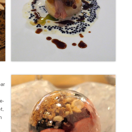
par
e-
t,
n