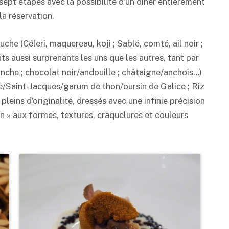
sept étapes avec la possibilité d’un dîner entièrement
la réservation.
 (Céleri, maquereau, koji ; Sablé, comté, ail noir ;
ats aussi surprenants les uns que les autres, tant par
anche ; chocolat noir/andouille ; châtaigne/anchois…)
e/Saint-Jacques/garum de thon/oursin de Galice ; Riz
leins d’originalité, dressés avec une infinie précision
» aux formes, textures, craquelures et couleurs