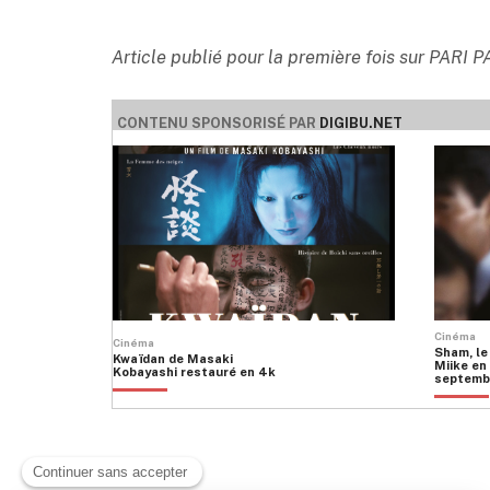
Article publié pour la première fois sur PARI P
CONTENU SPONSORISÉ PAR
DIGIBU.NET
Cinéma
Cinéma
Sham, le
Kwaïdan de Masaki
Miike en 
Kobayashi restauré en 4k
septemb