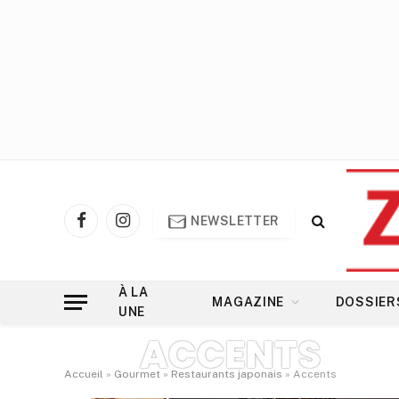
NEWSLETTER
Facebook
Instagram
À LA
MAGAZINE
DOSSIER
UNE
ACCENTS
Accueil
»
Gourmet
»
Restaurants japonais
»
Accents