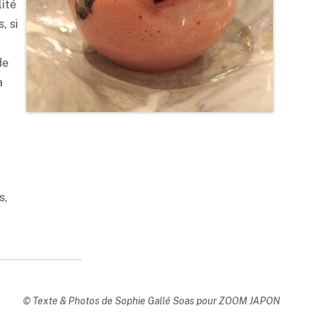
lité
, si
de
a
s,
© Texte & Photos de Sophie Gallé Soas pour ZOOM JAPON