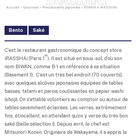
IRASSHAI
Accueil
»
Gourmet
»
Restaurants japonais
»
BIWAN à iRASSHAi
Bento
Saké
C’est le restaurant gastronomique du concept store
er
iRASSHAi (Paris 1
). Il est situé en sous-sol, d’où son
nom BIWAN, comme B-1 en référence à sa situation
(Basement 1). C’est un très bel endroit (70 couverts),
avec quelques alcôves japonaises équipées de tables
basses, tatami et parois coulissantes en papier washi
(shoji). On s’attable volontiers au comptoir ou autour de
tables savamment éclairées. Les verres, extrêmement
fins, étincellent, en attendant qu’on y verse du très bon
saké (belle sélection !). Depuis avril, le chef est
Mitsunori Kozen. Originaire de Wakayama, il a appris le