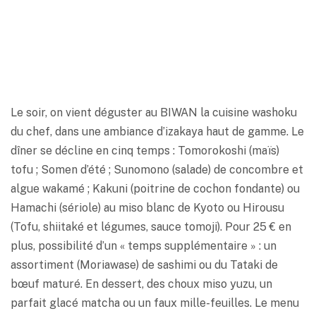
Le soir, on vient déguster au BIWAN la cuisine washoku
du chef, dans une ambiance d’izakaya haut de gamme. Le
dîner se décline en cinq temps : Tomorokoshi (maïs)
tofu ; Somen d’été ; Sunomono (salade) de concombre et
algue wakamé ; Kakuni (poitrine de cochon fondante) ou
Hamachi (sériole) au miso blanc de Kyoto ou Hirousu
(Tofu, shiitaké et légumes, sauce tomoji). Pour 25 € en
plus, possibilité d’un « temps supplémentaire » : un
assortiment (Moriawase) de sashimi ou du Tataki de
bœuf maturé. En dessert, des choux miso yuzu, un
parfait glacé matcha ou un faux mille-feuilles. Le menu