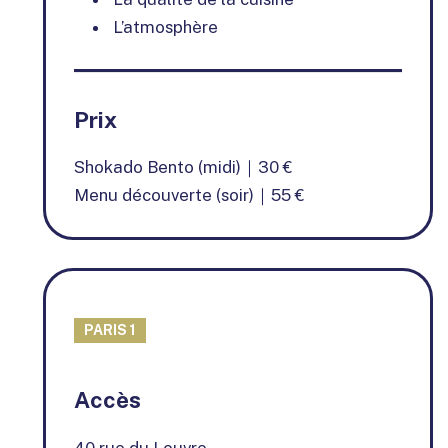
L’atmosphère
Prix
Shokado Bento (midi)｜30 €
Menu découverte (soir)｜55 €
PARIS 1
+
Accès
−
40 rue du Louvre