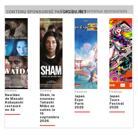
Voir plus de contenus sponsorisés
CONTENU SPONSORISÉ PAR
DIGIBU.NET
Cinéma
Cinéma
Festival
Festival
Kwaïdan
Sham, le
Japan
Japan
de Masaki
nouveau
Expo
Tours
Kobayashi
Takashi
Paris
Festival
restauré
Miike en
2026
2026
en 4k
salles le
16
septembre
2026