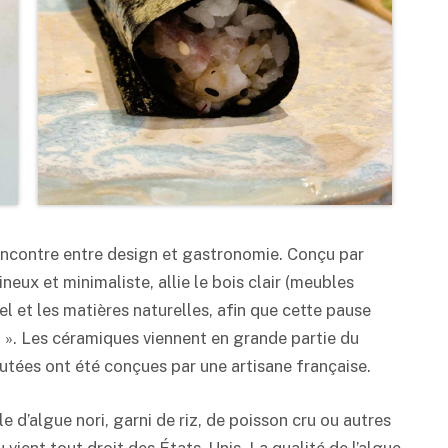
encontre entre design et gastronomie. Conçu par
ineux et minimaliste, allie le bois clair (meubles
tel et les matières naturelles, afin que cette pause
n ». Les céramiques viennent en grande partie du
eutées ont été conçues par une artisane française.
e d’algue nori, garni de riz, de poisson cru ou autres
 vient tout droit des États-Unis. La qualité de l’algue