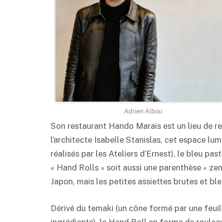
Adrien Albou
Son restaurant Hando Marais est un lieu de r
l’architecte Isabelle Stanislas, cet espace lum
réalisés par les Ateliers d’Ernest), le bleu pas
« Hand Rolls » soit aussi une parenthèse « ze
Japon, mais les petites assiettes brutes et bl
Dérivé du temaki (un cône formé par une feuill
ingrédients), le Hand Roll en forme de rouleau