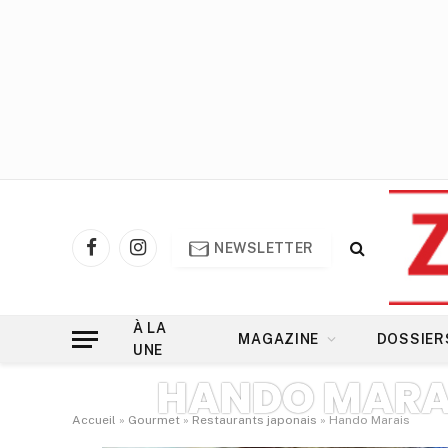
NEWSLETTER
Facebook
Instagram
À LA
MAGAZINE
DOSSIER
UNE
HANDO MARA
Accueil
»
Gourmet
»
Restaurants japonais
»
Hando Marais