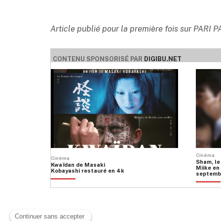
Article publié pour la première fois sur PARI 
CONTENU SPONSORISÉ PAR
DIGIBU.NET
Cinéma
Cinéma
Sham, le
Kwaïdan de Masaki
Miike en 
Kobayashi restauré en 4k
septemb