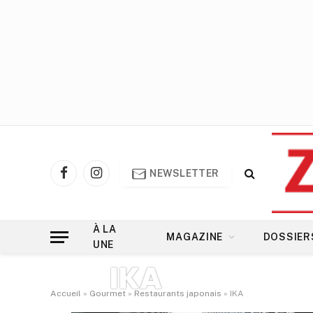
NEWSLETTER
Facebook
Instagram
À LA
MAGAZINE
DOSSIER
UNE
IKA
Accueil
»
Gourmet
»
Restaurants japonais
»
IKA