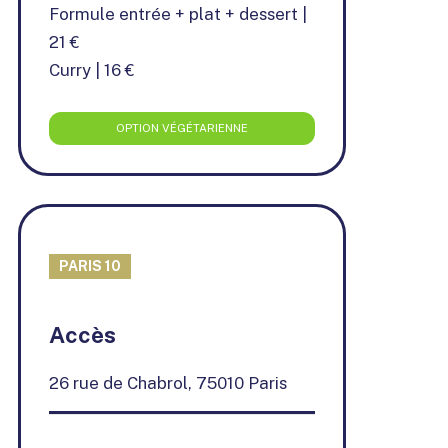
Formule entrée + plat + dessert |
21 €
Curry | 16 €
OPTION VÉGÉTARIENNE
PARIS 10
+
Accès
−
26 rue de Chabrol, 75010 Paris