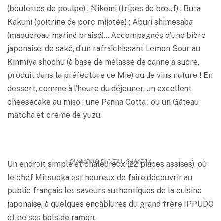
(boulettes de poulpe) ; Nikomi (tripes de bœuf) ; Buta
Kakuni (poitrine de porc mijotée) ; Aburi shimesaba
(maquereau mariné braisé)… Accompagnés d’une bière
japonaise, de saké, d’un rafraîchissant Lemon Sour au
Kinmiya shochu (à base de mélasse de canne à sucre,
produit dans la préfecture de Mie) ou de vins nature ! En
dessert, comme à l’heure du déjeuner, un excellent
cheesecake au miso ; une Panna Cotta ; ou un Gâteau
matcha et crème de yuzu.
OLYMPUS DIGITAL CAMERA
Un endroit simple et chaleureux (22 places assises), où
le chef Mitsuoka est heureux de faire découvrir au
public français les saveurs authentiques de la cuisine
japonaise, à quelques encâblures du grand frère IPPUDO
et de ses bols de ramen.