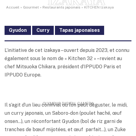
IZAKAYA
Accueil
»
Gourmet
»
Restaurants japonais
»
KITCHEN Izakaya
Gyudon
Curry
Tapas japonaises
L’initiative de cet izakaya – ouvert depuis 2023, et connu
également sous le nom de « Kitchen 32 » –revient au
chef Mitsuoka Chikara, président d’IPPUDO Paris et
IPPUDO Europe.
OLYMPUS DIGITAL CAMERA
Il s’agit d’un lieu convivial où l’on peut déguster, le midi,
un curry japonais, un Saboro-don (poulet haché, œuf
onsen…), un réconfortant Gyudon (bol de riz garni de
tranches de bœuf mijotées, et œuf parfait…), un Zuke