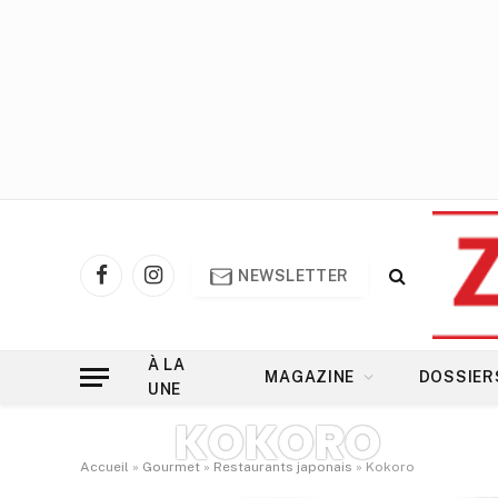
NEWSLETTER
Facebook
Instagram
À LA
MAGAZINE
DOSSIER
UNE
KOKORO
Accueil
»
Gourmet
»
Restaurants japonais
»
Kokoro