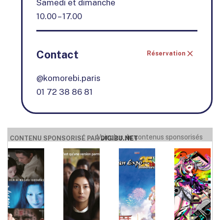
Samedi et dimanche
10.00 – 17.00
Contact
Réservation
@komorebi.paris
01 72 38 86 81
Voir plus de contenus sponsorisés
CONTENU SPONSORISÉ PAR
DIGIBU.NET