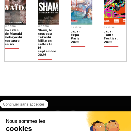
Cinéma
Cinéma
Festival
Festival
Kwaïdan
Sham, le
Japan
Japan
de Masaki
nouveau
Expo
Tours
Kobayashi
Takashi
Paris
Festival
restauré
Miike en
2026
2026
en 4k
salles le
16
septembre
2026
Facebook
Instagram