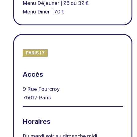
Menu Déjeuner | 25 ou 32 €
Menu Dîner | 70 €
PARIS 17
+
Accès
−
9 Rue Fourcroy
75017 Paris
Horaires
Du mardi soir au dimanche midi