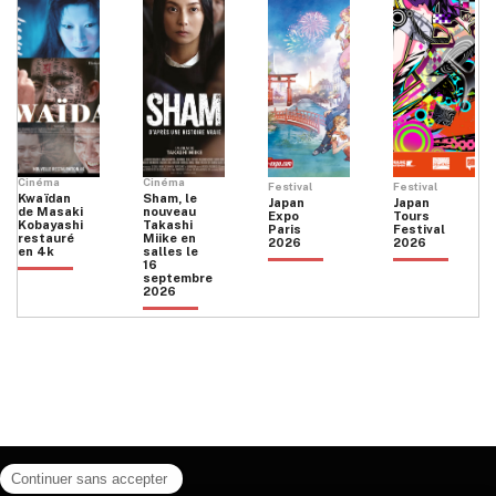
Cinéma
Cinéma
Festival
Festival
Kwaïdan
Sham, le
Japan
Japan
de Masaki
nouveau
Expo
Tours
Kobayashi
Takashi
Paris
Festival
restauré
Miike en
2026
2026
en 4k
salles le
16
septembre
2026