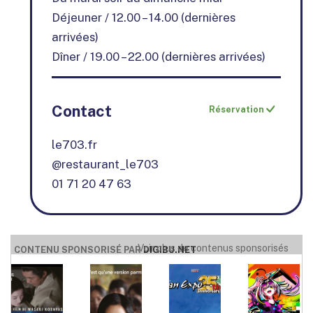
Déjeuner / 12.00 – 14.00 (dernières
arrivées)
Dîner / 19.00 – 22.00 (dernières arrivées)
Contact
Réservation
le703.fr
@restaurant_le703
01 71 20 47 63
Voir plus de contenus sponsorisés
CONTENU SPONSORISÉ PAR
DIGIBU.NET