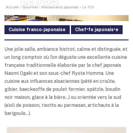
LE 703
Accueil
»
Gourmet
»
Restaurants japonais
»
Le 703
Cuisine franco-japonaise
Chef•fe japonais•e
Une jolie salle, ambiance bistrot, calme et distinguée, et
un long comptoir où l’on déguste une excellente cuisine
française traditionnelle élaborée par le chef japonais
Naomi Ogaki et son sous-chef Ryota Homma. Une
cuisine aux influences alsaciennes (pâté en croûte,
gibier, baeckeoffe de poulet fermier, spätzle, boudin
noir maison, glace à la bière…) ou orientée vers le sud
(aïoli de poisson, risotto au parmesan, artichauts à la
barigoule…).