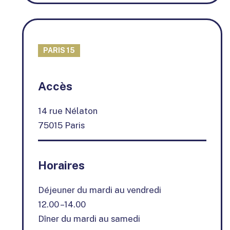
PARIS 15
+
Accès
−
14 rue Nélaton
75015 Paris
Horaires
Déjeuner du mardi au vendredi
12.00 –14.00
Dîner du mardi au samedi