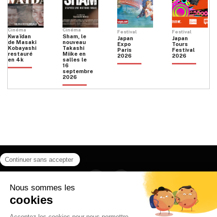
Cinéma
Cinéma
Festival
Festival
Kwaïdan
Sham, le
Japan
Japan
de Masaki
nouveau
Expo
Tours
Kobayashi
Takashi
Paris
Festival
restauré
Miike en
2026
2026
en 4k
salles le
16
septembre
2026
Facebook
Instagram
HOME
QUI SOMMES NOUS
CONTACT