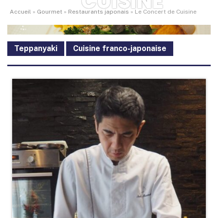
CUISINE
Accueil
»
Gourmet
»
Restaurants japonais
»
Le Concert de Cuisine
Teppanyaki
Cuisine franco-japonaise