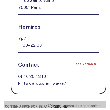
11 rue Sainte-Anne
75001 Paris
Horaires
7j/7
11.30 – 22.30
Contact
Réservation
01 40 20 43 10
kintarogroup/naniwa-ya/
Voir plus de contenus sponsorisés
CONTENU SPONSORISÉ PAR
DIGIBU.NET