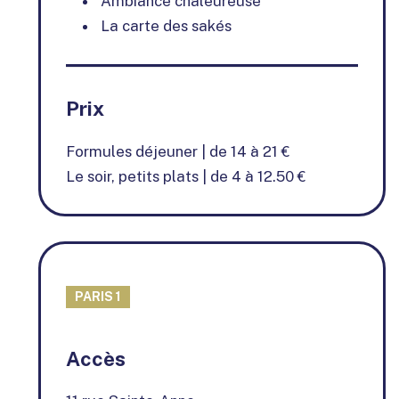
Ambiance chaleureuse
La carte des sakés
Prix
Formules déjeuner | de 14 à 21 €
Le soir, petits plats | de 4 à 12.50 €
PARIS 1
+
Accès
−