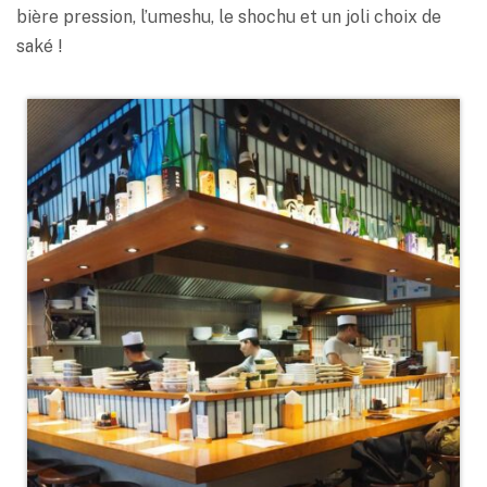
bière pression, l’umeshu, le shochu et un joli choix de
saké !