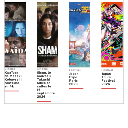
Cinéma
Cinéma
Festival
Festival
Kwaïdan
Sham, le
Japan
Japan
de Masaki
nouveau
Expo
Tours
Kobayashi
Takashi
Paris
Festival
restauré
Miike en
2026
2026
en 4k
salles le
16
septembre
2026