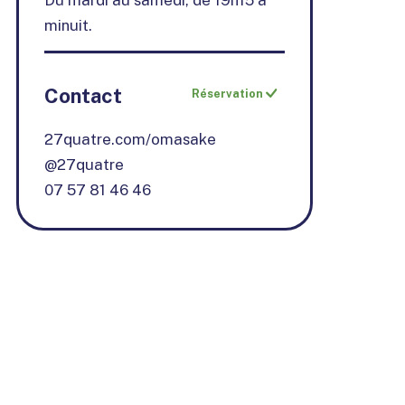
Du mardi au samedi, de 19h15 à
minuit.
Contact
Réservation
27quatre.com/omasake
@
27quatre
07 57 81 46 46