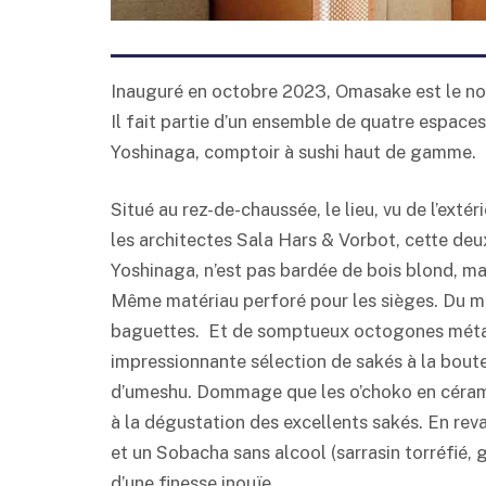
Inauguré en octobre 2023, Omasake est le nouv
Il fait partie d’un ensemble de quatre espac
Yoshinaga, comptoir à sushi haut de gamme.
Situé au rez-de-chaussée, le lieu, vu de l’exté
les architectes Sala Hars & Vorbot, cette deu
Yoshinaga, n’est pas bardée de bois blond, m
Même matériau perforé pour les sièges. Du mé
baguettes. Et de somptueux octogones métall
impressionnante sélection de sakés à la bouteil
d’umeshu. Dommage que les o’choko en céramiq
à la dégustation des excellents sakés. En re
et un Sobacha sans alcool (sarrasin torréfié, 
d’une finesse inouïe.