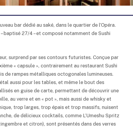
eau bar dédié au saké, dans le quartier de l’Opéra.
es – baptisé 27/4 – et composé notamment de Sushi
rieur, surprend par ses contours futuristes. Conçue par
xième « capsule », contrairement au restaurant Sushi
ais de rampes métalliques octogonales lumineuses.
tal aussi pour les tables, et même le bout des
isés en guise de carte, permettant de découvrir une
le, au verre et en « pot », mais aussi de whisky et
ue, trop larges, trop épais et trop massifs, nuisent
vanche, de délicieux cocktails, comme L’Umeshu Spritz
gingembre et citron), sont présentés dans des verres