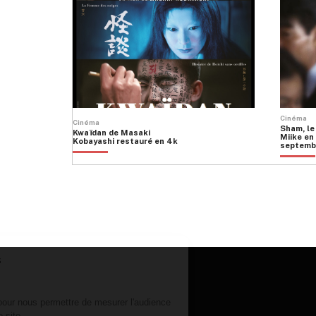
Cinéma
Cinéma
Sham, le
Kwaïdan de Masaki
Miike en 
Kobayashi restauré en 4k
septemb