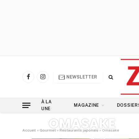
NEWSLETTER
Facebook
Instagram
À LA
MAGAZINE
DOSSIER
UNE
OMASAKE
Accueil
»
Gourmet
»
Restaurants japonais
»
Omasake