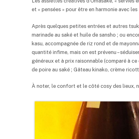
Les assiettes créatives d’Omasake, « servies e
et « pensées » pour être en harmonie avec les
Après quelques petites entrées et autres tsuk
marinade au saké et huile de sansho ; ou enco
kasu, accompagnée de riz rond et de mayonnai
quantité infime, mais on est prévenu – séduise
généreux et à prix raisonnable (comparé à ce
de poire au saké ; Gâteau kinako, crème ricott
À noter, le confort et le côté cosy des lieux, 