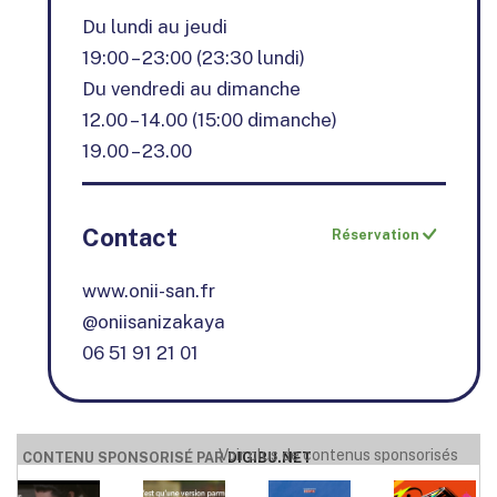
Du lundi au jeudi
19:00 – 23:00 (23:30 lundi)
Du vendredi au dimanche
12.00 – 14.00 (15:00 dimanche)
19.00 – 23.00
Contact
Réservation
www.onii-san.fr
@oniisanizakaya
06 51 91 21 01
Voir plus de contenus sponsorisés
CONTENU SPONSORISÉ PAR
DIGIBU.NET