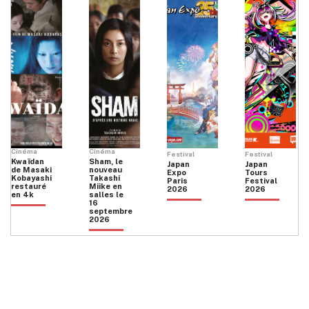
Cinéma
Cinéma
Festival
Festival
Kwaïdan
Sham, le
Japan
Japan
de Masaki
nouveau
Expo
Tours
Kobayashi
Takashi
Paris
Festival
restauré
Miike en
2026
2026
en 4k
salles le
16
septembre
2026