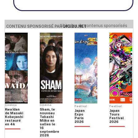
Voir plus de contenus sponsorisés
CONTENU SPONSORISÉ PAR
DIGIBU.NET
Cinéma
Cinéma
Festival
Festival
Kwaïdan
Sham, le
Japan
Japan
de Masaki
nouveau
Expo
Tours
Kobayashi
Takashi
Paris
Festival
restauré
Miike en
2026
2026
en 4k
salles le
16
septembre
2026