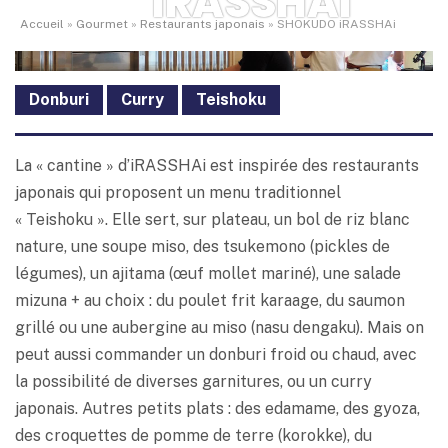
IRASSHAI
Accueil
»
Gourmet
»
Restaurants japonais
»
SHOKUDO iRASSHAi
Donburi
Curry
Teishoku
La « cantine » d’iRASSHAi est inspirée des restaurants
japonais qui proposent un menu traditionnel
« Teishoku ». Elle sert, sur plateau, un bol de riz blanc
nature, une soupe miso, des tsukemono (pickles de
légumes), un ajitama (œuf mollet mariné), une salade
mizuna + au choix : du poulet frit karaage, du saumon
grillé ou une aubergine au miso (nasu dengaku). Mais on
peut aussi commander un donburi froid ou chaud, avec
la possibilité de diverses garnitures, ou un curry
japonais. Autres petits plats : des edamame, des gyoza,
des croquettes de pomme de terre (korokke), du