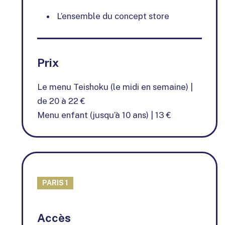
L’ensemble du concept store
Prix
Le menu Teishoku (le midi en semaine) |
de 20 à 22 €
Menu enfant (jusqu’à 10 ans) | 13 €
PARIS 1
+
Accès
−