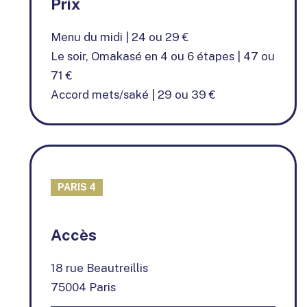
Prix
Menu du midi | 24 ou 29 €
Le soir, Omakasé en 4 ou 6 étapes | 47 ou
71 €
Accord mets/saké | 29 ou 39 €
PARIS 4
+
Accès
−
18 rue Beautreillis
75004 Paris