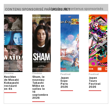
Voir plus de contenus sponsorisés
CONTENU SPONSORISÉ PAR
DIGIBU.NET
Cinéma
Cinéma
Festival
Festival
Kwaïdan
Sham, le
Japan
Japan
de Masaki
nouveau
Expo
Tours
Kobayashi
Takashi
Paris
Festival
restauré
Miike en
2026
2026
en 4k
salles le
16
septembre
2026