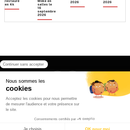
restauré
Miike en
2026
2026
en 4k
salles le
16
septembre
2026
Facebook
Instagram
HOME
QUI SOMMES NOUS
CONTACT
POLITIQUE DE CONFIDENTIALITÉ
日本語
© 2026 Ilyfunet communication