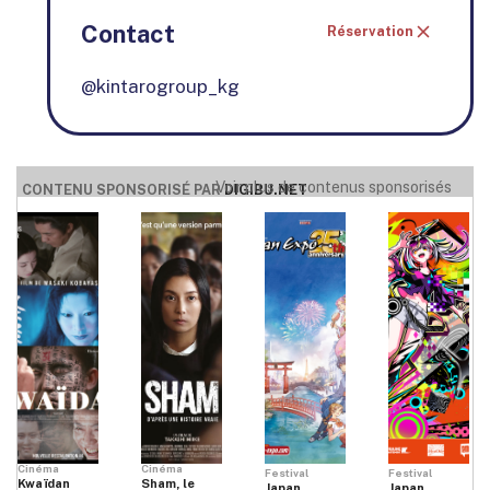
Contact
Réservation
@kintarogroup_kg
Voir plus de contenus sponsorisés
CONTENU SPONSORISÉ PAR
DIGIBU.NET
Cinéma
Cinéma
Festival
Festival
Kwaïdan
Sham, le
Japan
Japan