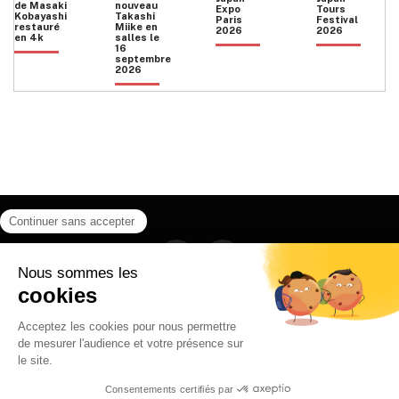
de Masaki
nouveau
Expo
Tours
Kobayashi
Takashi
Paris
Festival
restauré
Miike en
2026
2026
en 4k
salles le
16
septembre
2026
Facebook
Instagram
HOME
QUI SOMMES NOUS
CONTACT
POLITIQUE DE CONFIDENTIALITÉ
日本語
© 2026 Ilyfunet communication