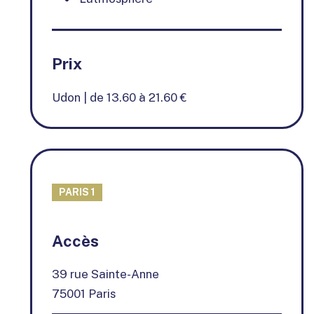
Prix
Udon | de 13.60 à 21.60 €
PARIS 1
+
Accès
−
39 rue Sainte-Anne
75001 Paris