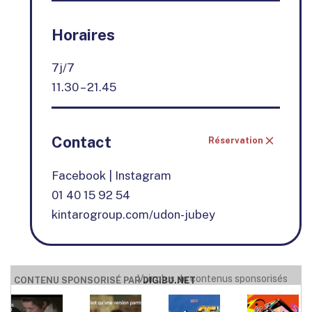
Horaires
7j/7
11.30 – 21.45
Contact
Réservation
Facebook
|
Instagram
01 40 15 92 54
kintarogroup.com/udon-jubey
Voir plus de contenus sponsorisés
CONTENU SPONSORISÉ PAR
DIGIBU.NET