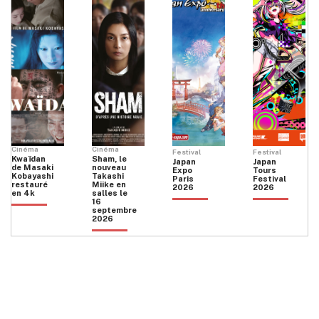
Cinéma
Cinéma
Festival
Festival
Kwaïdan
Sham, le
Japan
Japan
de Masaki
nouveau
Expo
Tours
Kobayashi
Takashi
Paris
Festival
restauré
Miike en
2026
2026
en 4k
salles le
16
septembre
2026