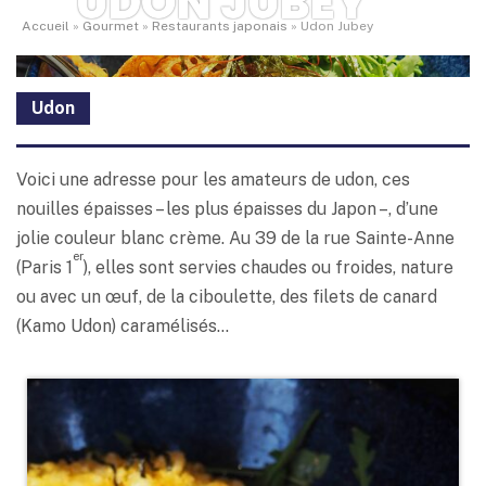
UDON JUBEY
Accueil
»
Gourmet
»
Restaurants japonais
»
Udon Jubey
Udon
Voici une adresse pour les amateurs de udon, ces
nouilles épaisses – les plus épaisses du Japon –, d’une
jolie couleur blanc crème. Au 39 de la rue Sainte-Anne
er
(Paris 1
), elles sont servies chaudes ou froides, nature
ou avec un œuf, de la ciboulette, des filets de canard
(Kamo Udon) caramélisés…