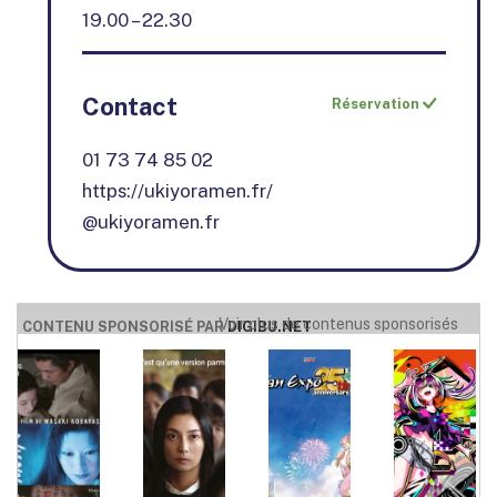
19.00 – 22.30
Contact
Réservation
01 73 74 85 02
https://ukiyoramen.fr/
@ukiyoramen.fr
Voir plus de contenus sponsorisés
CONTENU SPONSORISÉ PAR
DIGIBU.NET