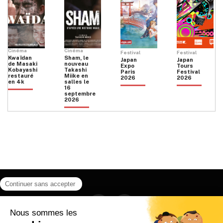
Cinéma
Cinéma
Festival
Festival
Kwaïdan
Sham, le
Japan
Japan
de Masaki
nouveau
Expo
Tours
Kobayashi
Takashi
Paris
Festival
restauré
Miike en
2026
2026
en 4k
salles le
16
septembre
2026
Facebook
Instagram