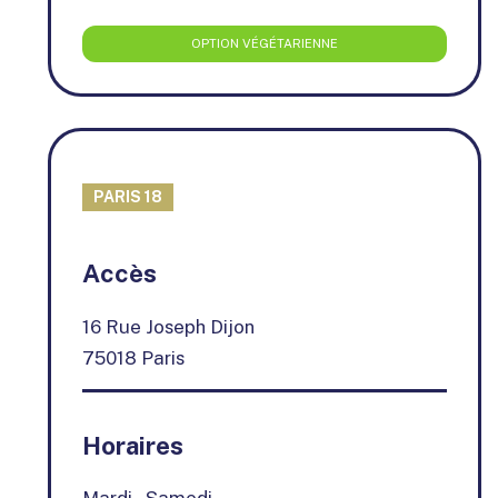
OPTION VÉGÉTARIENNE
PARIS 18
+
Accès
−
16 Rue Joseph Dijon
75018 Paris
Horaires