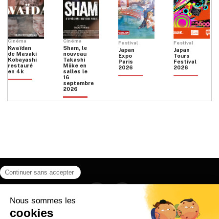
Cinéma
Cinéma
Festival
Festival
Kwaïdan
Sham, le
Japan
Japan
de Masaki
nouveau
Expo
Tours
Kobayashi
Takashi
Paris
Festival
restauré
Miike en
2026
2026
en 4k
salles le
16
septembre
2026
Facebook
Instagram