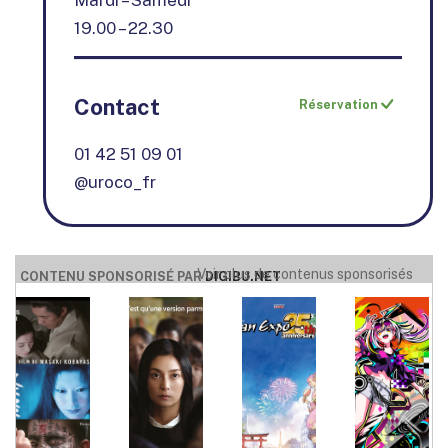
Mardi – Samedi
19.00 – 22.30
Contact
Réservation
01 42 51 09 01
@uroco_fr
Voir plus de contenus sponsorisés
CONTENU SPONSORISÉ PAR
DIGIBU.NET