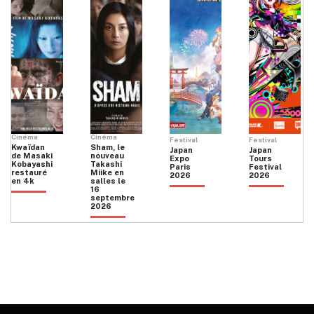
Cinéma
Cinéma
Festival
Festival
Kwaïdan
Sham, le
Japan
Japan
de Masaki
nouveau
Expo
Tours
Kobayashi
Takashi
Paris
Festival
restauré
Miike en
2026
2026
en 4k
salles le
16
septembre
2026