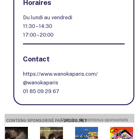
Horaires
Du lundi au vendredi
11:30 – 14:30
17:00 – 20:00
Contact
https://www.wanokaparis.com/
@wanokaparis
01 85 09 29 67
Voir plus de contenus sponsorisés
CONTENU SPONSORISÉ PAR
DIGIBU.NET