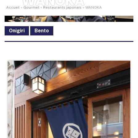
WANOKA
Accueil
»
Gourmet
»
Restaurants japonais
»
WANOKA
Onigiri
Bento