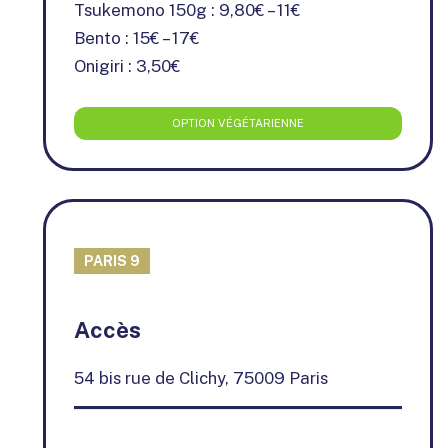
Tsukemono 150g : 9,80€ – 11€
Bento : 15€ – 17€
Onigiri : 3,50€
OPTION VÉGÉTARIENNE
PARIS 9
+
Accès
−
54 bis rue de Clichy, 75009 Paris