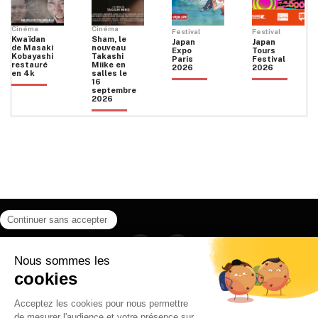
Cinéma
Cinéma
Festival
Festival
Kwaïdan
Sham, le
Japan
Japan
de Masaki
nouveau
Expo
Tours
Kobayashi
Takashi
Paris
Festival
restauré
Miike en
2026
2026
en 4k
salles le
16
septembre
2026
Facebook
Instagram
HOME
QUI SOMMES NOUS
CONTACT
POLITIQUE DE CONFIDENTIALITÉ
日本語