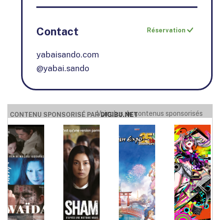
Contact
Réservation
yabaisando.com
@yabai.sando
Voir plus de contenus sponsorisés
CONTENU SPONSORISÉ PAR
DIGIBU.NET