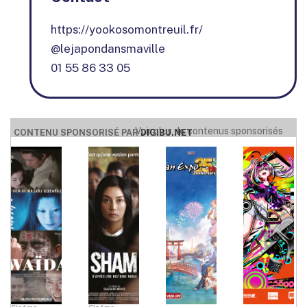
https://yookosomontreuil.fr/
@lejapondansmaville
01 55 86 33 05
Voir plus de contenus sponsorisés
CONTENU SPONSORISÉ PAR
DIGIBU.NET