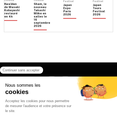
Cinéma
Cinéma
Festival
Festival
Kwaïdan
Sham, le
Japan
Japan
de Masaki
nouveau
Expo
Tours
Kobayashi
Takashi
Paris
Festival
restauré
Miike en
2026
2026
en 4k
salles le
16
septembre
2026
Facebook
Instagram
HOME
QUI SOMMES NOUS
CONTACT
POLITIQUE DE CONFIDENTIALITÉ
日本語