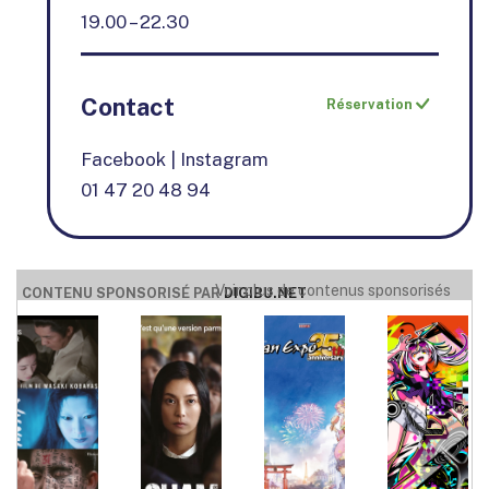
19.00 – 22.30
Contact
Réservation
Facebook
|
Instagram
01 47 20 48 94
Voir plus de contenus sponsorisés
CONTENU SPONSORISÉ PAR
DIGIBU.NET