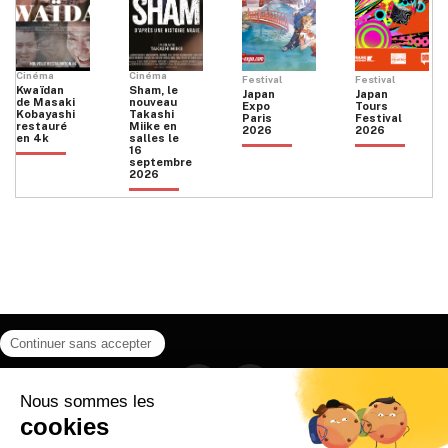
Cinéma
Cinéma
Festival
Festival
Kwaïdan
Sham, le
Japan
Japan
de Masaki
nouveau
Expo
Tours
Kobayashi
Takashi
Paris
Festival
restauré
Miike en
2026
2026
en 4k
salles le
16
septembre
2026
Facebook
Instagram