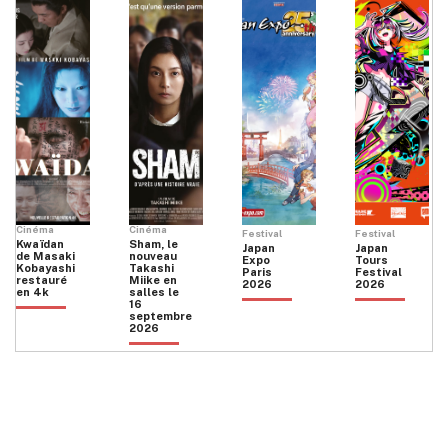
Cinéma
Cinéma
Festival
Festival
Kwaïdan
Sham, le
Japan
Japan
de Masaki
nouveau
Expo
Tours
Kobayashi
Takashi
Paris
Festival
restauré
Miike en
2026
2026
en 4k
salles le
16
septembre
2026