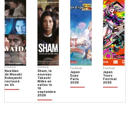
Cinéma
Cinéma
Festival
Festival
Kwaïdan
Sham, le
Japan
Japan
de Masaki
nouveau
Expo
Tours
Kobayashi
Takashi
Paris
Festival
restauré
Miike en
2026
2026
en 4k
salles le
16
septembre
2026