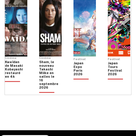
Cinéma
Cinéma
Festival
Festival
Kwaïdan
Sham, le
Japan
Japan
de Masaki
nouveau
Expo
Tours
Kobayashi
Takashi
Paris
Festival
restauré
Miike en
2026
2026
en 4k
salles le
16
septembre
2026