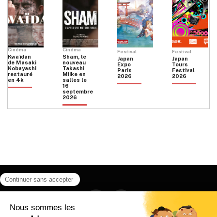
Cinéma
Cinéma
Festival
Festival
Kwaïdan
Sham, le
Japan
Japan
de Masaki
nouveau
Expo
Tours
Kobayashi
Takashi
Paris
Festival
restauré
Miike en
2026
2026
en 4k
salles le
16
septembre
2026
Facebook
Instagram