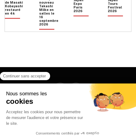
Japan
Japan
de Masaki
nouveau
Expo
Tours
Kobayashi
Takashi
Paris
Festival
restauré
Miike en
2026
2026
en 4k
salles le
16
septembre
2026
Facebook
Instagram
HOME
QUI SOMMES NOUS
CONTACT
POLITIQUE DE CONFIDENTIALITÉ
日本語
© 2026 Ilyfunet communication