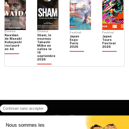
Cinéma
Cinéma
Festival
Festival
Kwaïdan
Sham, le
Japan
Japan
de Masaki
nouveau
Expo
Tours
Kobayashi
Takashi
Paris
Festival
restauré
Miike en
2026
2026
en 4k
salles le
16
septembre
2026
Facebook
Instagram