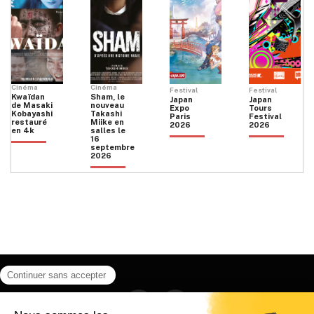
Cinéma
Cinéma
Festival
Festival
Kwaïdan
Sham, le
Japan
Japan
de Masaki
nouveau
Expo
Tours
Kobayashi
Takashi
Paris
Festival
restauré
Miike en
2026
2026
en 4k
salles le
16
septembre
2026
Facebook
Instagram