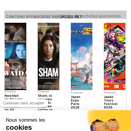
Voir plus de contenus sponsorisés
CONTENU SPONSORISÉ PAR
DIGIBU.NET
Cinéma
Cinéma
Festival
Festival
Kwaïdan
Sham, le
Japan
Japan
de Masaki
nouveau
Expo
Tours
Kobayashi
Takashi
Paris
Festival
restauré
Miike en
2026
2026
en 4k
salles le
16
septembre
2026