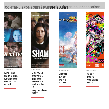
Voir plus de contenus sponsorisés
CONTENU SPONSORISÉ PAR
DIGIBU.NET
Cinéma
Cinéma
Festival
Festival
Kwaïdan
Sham, le
Japan
Japan
de Masaki
nouveau
Expo
Tours
Kobayashi
Takashi
Paris
Festival
restauré
Miike en
2026
2026
en 4k
salles le
16
septembre
2026