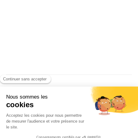
Tradition : Les irréductibles
de Tôkyô
Par
Jean Derome
31/10/2022