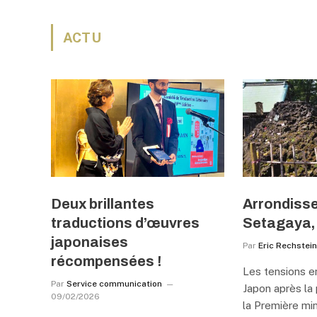
ACTU
Deux brillantes
Arrondiss
traductions d’œuvres
Setagaya,
japonaises
Par
Eric Rechstei
récompensées !
Les tensions en
Par
Service communication
Japon après la 
09/02/2026
la Première min