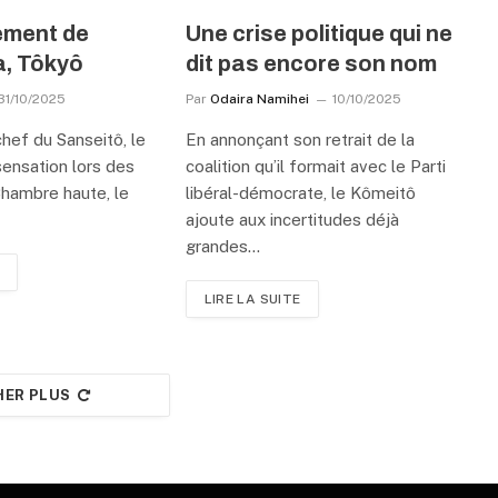
ement de
Une crise politique qui ne
, Tôkyô
dit pas encore son nom
31/10/2025
Par
Odaira Namihei
10/10/2025
hef du Sanseitô, le
En annonçant son retrait de la
 sensation lors des
coalition qu’il formait avec le Parti
Chambre haute, le
libéral-démocrate, le Kômeitô
ajoute aux incertitudes déjà
grandes…
LIRE LA SUITE
HER PLUS