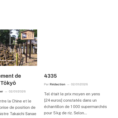
ement de
4335
 Tôkyô
Par
Rédaction
02/01/2026
ner
02/01/2026
Tel était le prix moyen en yens
[24 euros] constatés dans un
tre la Chine et le
échantillon de 1 000 supermarchés
prise de position de
pour 5 kg de riz. Selon…
istre Takaichi Sanae