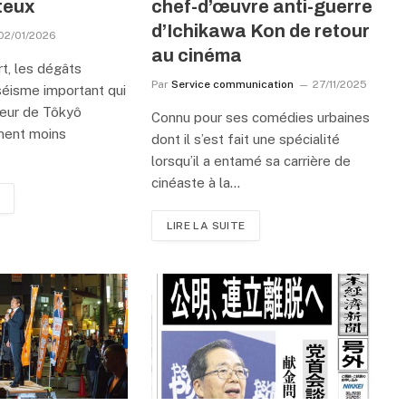
teux
chef-d’œuvre anti-guerre
d’Ichikawa Kon de retour
02/01/2026
au cinéma
t, les dégâts
Par
Service communication
27/11/2025
séisme important qui
cœur de Tôkyô
Connu pour ses comédies urbaines
ment moins
dont il s’est fait une spécialité
lorsqu’il a entamé sa carrière de
cinéaste à la…
LIRE LA SUITE