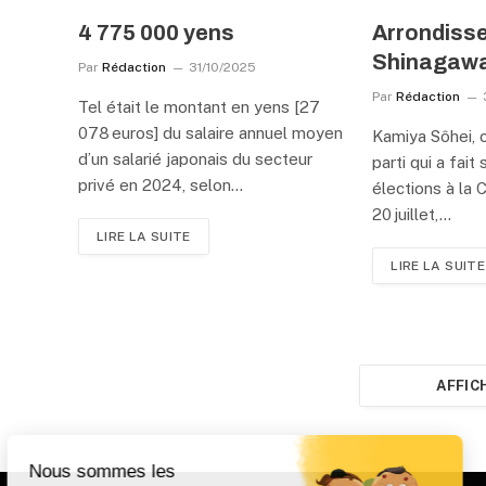
4 775 000 yens
Arrondiss
Shinagawa
Par
Rédaction
31/10/2025
Par
Rédaction
Tel était le montant en yens [27
078 euros] du salaire annuel moyen
Kamiya Sôhei, c
d’un salarié japonais du secteur
parti qui a fait
privé en 2024, selon…
élections à la 
20 juillet,…
LIRE LA SUITE
LIRE LA SUITE
AFFIC