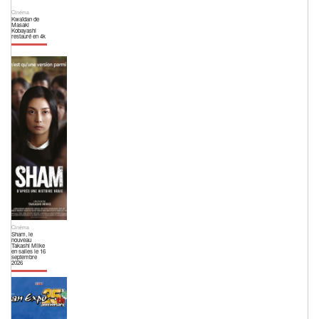
Cinéma
Kwaïdan de
Masaki
Kobayashi
restauré en 4k
Cinéma
Sham, le
nouveau
Takashi Miike
en salles le 16
septembre
2026