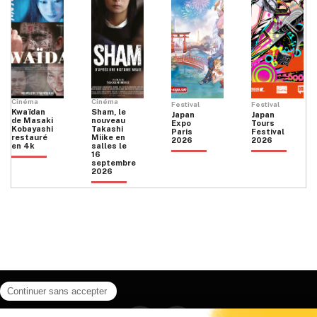
Cinéma
Cinéma
Festival
Festival
Kwaïdan
Sham, le
Japan
Japan
de Masaki
nouveau
Expo
Tours
Kobayashi
Takashi
Paris
Festival
restauré
Miike en
2026
2026
en 4k
salles le
16
septembre
2026