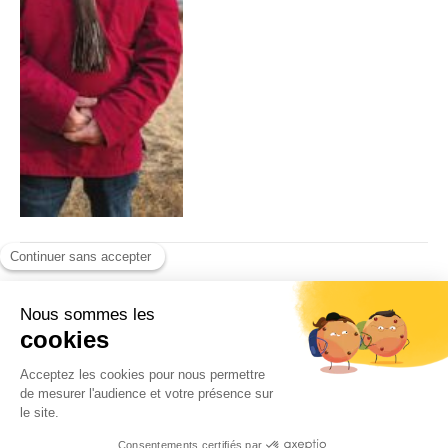
Littérature : Un Murakami
Haruki incertain
Par
Gabriel Bernard
12/02/2025