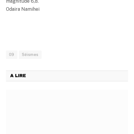
magnitude 6,8.
Odaira Namihei
09
Séismes
A LIRE