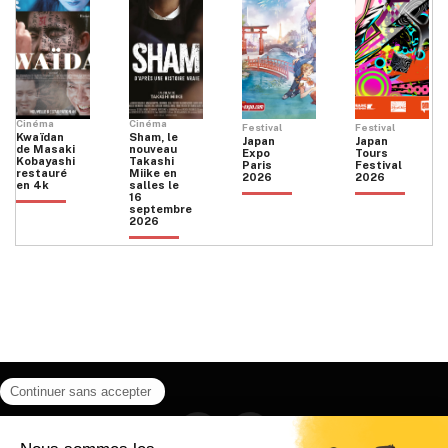
Cinéma
Cinéma
Festival
Festival
Kwaïdan
Sham, le
Japan
Japan
de Masaki
nouveau
Expo
Tours
Kobayashi
Takashi
Paris
Festival
restauré
Miike en
2026
2026
en 4k
salles le
16
septembre
2026
Facebook
Instagram