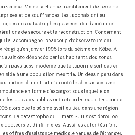
un séisme. Même si chaque tremblement de terre de
rprises et de souffrances, les Japonais ont su
s leçons des catastrophes passées afin d’améliorer
opérations de secours et la reconstruction. Concernant
 qui l’a accompagné, beaucoup d’observateurs ont
 réagi qu’en janvier 1995 lors du séisme de Kôbe. A
rs avait été dénoncée par les habitants des zones
qu’un pays aussi moderne que le Japon ne soit pas en
en aide à une population meurtrie. Un dessin paru dans
eux parties, il montrait d’un côté le shinkansen avec
ne ambulance en forme d’escargot sous laquelle on
 que les pouvoirs publics ont retenu la leçon. La pénurie
95 alors que le séisme avait eu lieu dans une région
ecins. La catastrophe du 11 mars 2011 s’est déroulée
 docteurs et d’infirmières. Aussi les autorités n’ont
i les offres d’assistance médicale venues de l’étranger.