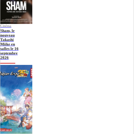
Cinéma
Sham, le
nouveau
Takashi
Miike en
salles le 16
septembre
2026