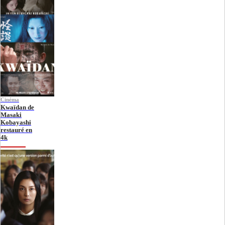
Cinéma
Kwaïdan de
Masaki
Kobayashi
restauré en
4k