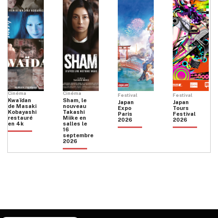
Cinéma
Cinéma
Festival
Festival
Kwaïdan
Sham, le
Japan
Japan
de Masaki
nouveau
Expo
Tours
Kobayashi
Takashi
Paris
Festival
restauré
Miike en
2026
2026
en 4k
salles le
16
septembre
2026