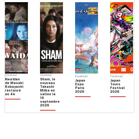
Cinéma
Cinéma
Festival
Festival
Kwaïdan
Sham, le
Japan
Japan
de Masaki
nouveau
Expo
Tours
Kobayashi
Takashi
Paris
Festival
restauré
Miike en
2026
2026
en 4k
salles le
16
septembre
2026