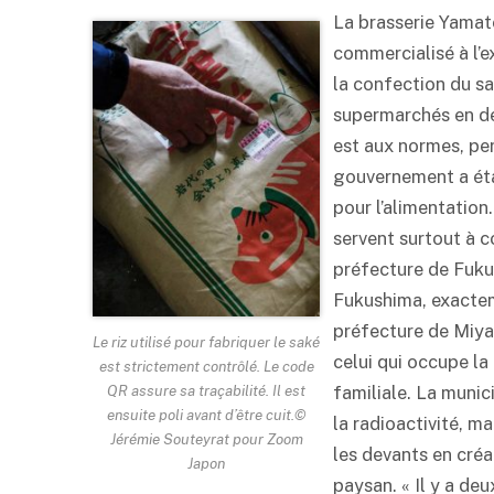
La brasserie Yamat
commercialisé à l’e
la confection du
s
supermarchés en deh
est aux normes, per
gouvernement a étab
pour l’alimentation
servent surtout à c
préfecture de Fukus
Fukushima, exactem
préfecture de Miyag
Le riz utilisé pour fabriquer le saké
celui qui occupe la
est strictement contrôlé. Le code
QR assure sa traçabilité. Il est
familiale. La munic
ensuite poli avant d’être cuit.©
la radioactivité, ma
Jérémie Souteyrat pour Zoom
les devants en créa
Japon
paysan. « Il y a deu