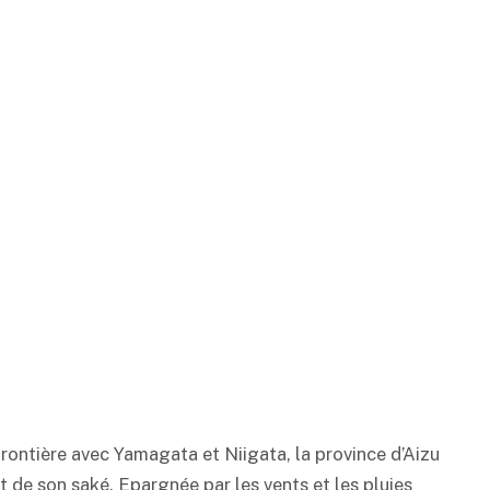
frontière avec Yamagata et Niigata, la province d’Aizu
et de son
saké
. Epargnée par les vents et les pluies