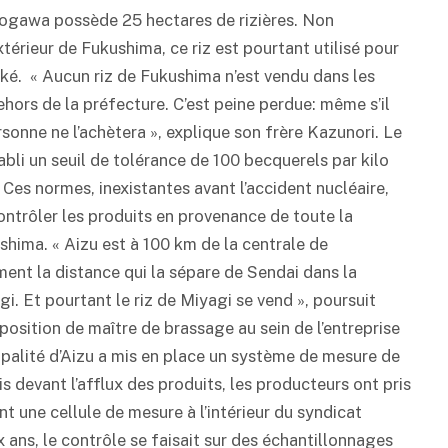
ogawa possède 25 hectares de rizières. Non
xtérieur de Fukushima, ce riz est pourtant utilisé pour
aké
. « Aucun riz de Fukushima n’est vendu dans les
ors de la préfecture. C’est peine perdue: même s’il
sonne ne l’achètera », explique son frère Kazunori. Le
li un seuil de tolérance de 100 becquerels par kilo
. Ces normes, inexistantes avant l’accident nucléaire,
ontrôler les produits en provenance de toute la
hima. « Aizu est à 100 km de la centrale de
ent la distance qui la sépare de Sendai dans la
i. Et pourtant le riz de Miyagi se vend », poursuit
 position de maître de brassage au sein de l’entreprise
ipalité d’Aizu a mis en place un système de mesure de
is devant l’afflux des produits, les producteurs ont pris
nt une cellule de mesure à l’intérieur du syndicat
x ans, le contrôle se faisait sur des échantillonnages