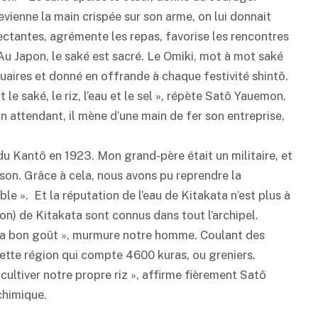
evienne la main crispée sur son arme, on lui donnait
nfectantes, agrémente les repas, favorise les rencontres
 Au Japon, le
saké
est sacré. Le Omiki, mot à mot
saké
uaires et donné en offrande à chaque festivité shintô.
t le
saké
, le riz, l’eau et le sel », répète Satô Yauemon.
 En attendant, il mène d’une main de fer son entreprise,
u Kantô en 1923. Mon grand-père était un militaire, et
ison. Grâce à cela, nous avons pu reprendre la
sible ». Et la réputation de l’eau de Kitakata n’est plus à
lon) de Kitakata sont connus dans tout l’archipel.
é a bon goût », murmure notre homme. Coulant des
 cette région qui compte 4600 kuras, ou greniers.
ultiver notre propre riz », affirme fièrement Satô
chimique.