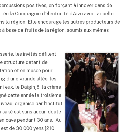
percussions positives, en forçant à innover dans de
e la Compagnie d’électricité d’Aizu avec laquelle
ans la région. Elle encourage les autres producteurs de
 à base de fruits de la région, soumis aux mêmes
erie, les invités défilent
e structure datant de
tation et en musée pour
ong d’une grande allée, les
mi eux, le Daiginjô, la crème
gné cette année la troisième
veau, organisé par l’Institut
du
saké
est sans aucun doute
 en cave pendant 30 ans. Au
 est de 30 000 yens [210