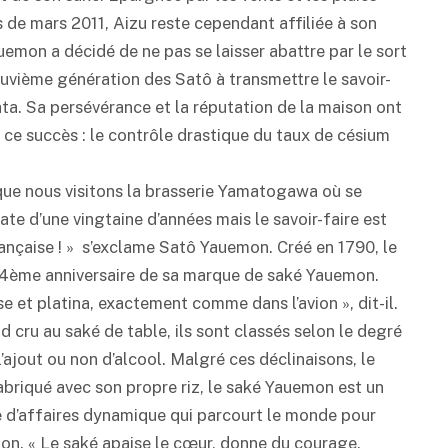
es de mars 2011, Aizu reste cependant affiliée à son
emon a décidé de ne pas se laisser abattre par le sort
 neuvième génération des Satô à transmettre le savoir-
ata. Sa persévérance et la réputation de la maison ont
e ce succès : le contrôle drastique du taux de césium
 que nous visitons la brasserie Yamatogawa où se
ate d’une vingtaine d’années mais le savoir-faire est
rançaise ! » s’exclame Satô Yauemon. Créé en 1790, le
4ème anniversaire de sa marque de
saké
Yauemon.
se et platina, exactement comme dans l’avion », dit-il.
nd cru au
saké
de table, ils sont classés selon le degré
’ajout ou non d’alcool. Malgré ces déclinaisons, le
riqué avec son propre riz, le
saké
Yauemon est un
e d’affaires dynamique qui parcourt le monde pour
ion. « Le
saké
apaise le cœur, donne du courage.