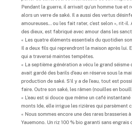
Pendant la guerre, il arrivait qu’un homme tue et r
alors un verre de
saké
. Il a aussi des vertus dési
amoureuses… ou les fait rater, c’est selon », rit-il.
des dieux, est fabriqué avec amour dans les sanct
« Les quatre éléments essentiels du quotidien son
Il a deux fils qui reprendront la maison après lui.
qui a traversé maintes tempêtes.
« La septième génération a vécu le grand séisme d
avait gardé des barils d’eau en réserve sous la ma
production de
saké
. S’il y a de l’eau, tout est pos
faire. Outre son
saké
, les râmen (nouilles en bouil
« L’eau est si douce que même un café instantan
monts Ide, elle irrigue les rizières qui parsèment
« Nous sommes encore une des rares brasseries à c
Yauemono. Un riz 100 % bio garanti sans engrais 