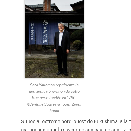
Satô Yauemon représente la
neuvième génération de cette
brasserie fondée en 1790.
©Jérémie Souteyrat pour Zoom
Japon
Située à l’extrême nord-ouest de Fukushima, à la 
est connue pour la saveur de son eau, de son riz, 