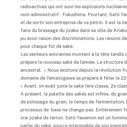
radioactives qui ont suivi les explosions nucléair
nom administratif : Fukushima. Pourtant, Satô Yau
et de sortir son entreprise de ce pétrin. Il est la
faire du brassage du jizake dans sa ville de Kitak
pu avoir raison des discriminations. Les raisons d
pour chaque fût de
saké
.
Les senteurs enivrantes montent à la tête tandis
prépare le nouveau
saké
de l’année. La structure d
ancestral. « Nous existons depuis la révolution f
domaine de Yamatogawa se prépare à fêter le 22
« Avant, on avait juste le
saké
1ère classe, 2e clas
A présent, la palette des sakés est infinie, du gra
de polissage du grain, le temps de fermentation, l
processus de base ne change pas. Entièrement fab
vrai jizake de terroir. Satô Yauemon est un homm
parler du
saké
, source intarissable de son inspirat