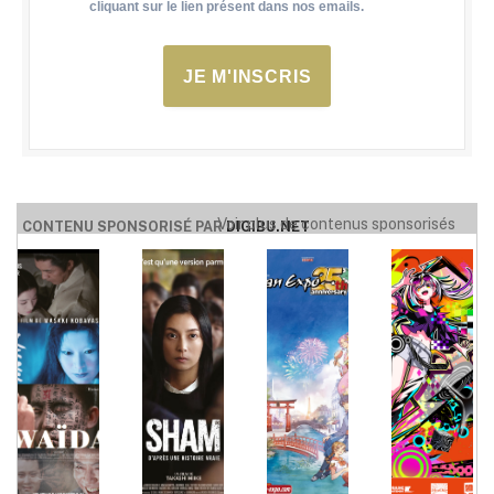
cliquant sur le lien présent dans nos emails.
JE M'INSCRIS
Voir plus de contenus sponsorisés
CONTENU SPONSORISÉ PAR
DIGIBU.NET