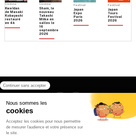
Cinéma
Cinéma
Festival
Festival
Kwaïdan
Sham, le
Japan
Japan
de Masaki
nouveau
Expo
Tours
Kobayashi
Takashi
Paris
Festival
restauré
Miike en
2026
2026
en 4k
salles le
16
septembre
2026
Facebook
Instagram
HOME
QUI SOMMES NOUS
CONTACT
POLITIQUE DE CONFIDENTIALITÉ
日本語