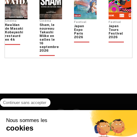
Cinéma
Cinéma
Festival
Festival
Kwaïdan
Sham, le
Japan
Japan
de Masaki
nouveau
Expo
Tours
Kobayashi
Takashi
Paris
Festival
restauré
Miike en
2026
2026
en 4k
salles le
16
septembre
2026
Facebook
Instagram
HOME
QUI SOMMES NOUS
CONTACT