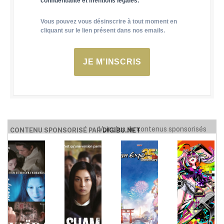
confidentialité et mentions légales.
Vous pouvez vous désinscrire à tout moment en
cliquant sur le lien présent dans nos emails.
JE M'INSCRIS
Voir plus de contenus sponsorisés
CONTENU SPONSORISÉ PAR
DIGIBU.NET