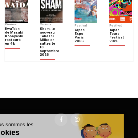
Cinéma
Cinéma
Festival
Festival
Kwaïdan
Sham, le
Japan
Japan
de Masaki
nouveau
Expo
Tours
Kobayashi
Takashi
Paris
Festival
restauré
Miike en
2026
2026
en 4k
salles le
16
septembre
2026
Facebook
Instagram