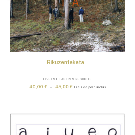
Rikuzentakata
Ce
LIVRES ET AUTRES PRODUITS
produit
Plage
40,00
€
–
45,00
€
Frais de port inclus
a
de
plusieurs
prix :
variations.
40,00 €
Les
à
options
45,00 €
peuvent
être