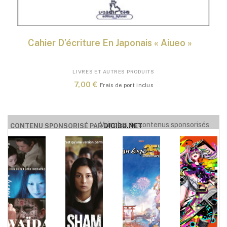
Cahier D’écriture En Japonais « Aiueo »
LIVRES ET AUTRES PRODUITS
7,00
€
Frais de port inclus
Voir plus de contenus sponsorisés
CONTENU SPONSORISÉ PAR
DIGIBU.NET