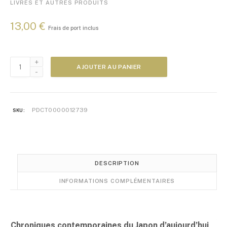
LIVRES ET AUTRES PRODUITS
13,00
€
Frais de port inclus
quantité
AJOUTER AU PANIER
de
La
dernière
goutte
PDCT0000012739
SKU:
de
saké
DESCRIPTION
INFORMATIONS COMPLÉMENTAIRES
Chroniques contemporaines du Japon d’aujourd’hui