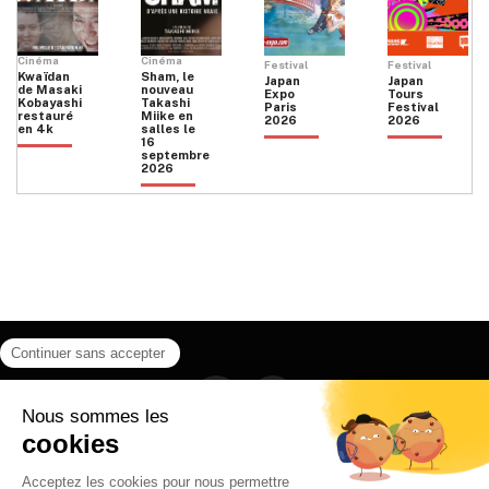
Cinéma
Cinéma
Festival
Festival
Kwaïdan
Sham, le
Japan
Japan
de Masaki
nouveau
Expo
Tours
Kobayashi
Takashi
Paris
Festival
restauré
Miike en
2026
2026
en 4k
salles le
16
septembre
2026
Facebook
Instagram
HOME
QUI SOMMES NOUS
CONTACT