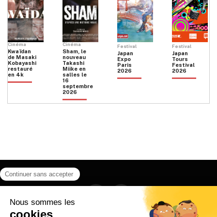
du
produit
Cinéma
Cinéma
Festival
Festival
Kwaïdan
Sham, le
Japan
Japan
de Masaki
nouveau
Expo
Tours
Kobayashi
Takashi
Paris
Festival
restauré
Miike en
2026
2026
en 4k
salles le
16
septembre
2026
Facebook
Instagram