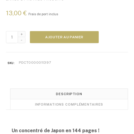
13,00
€
Frais de port inclus
quantité
AJOUTER AU PANIER
de
Le
Japoscope
2017
PDCT0000011397
SKU:
DESCRIPTION
INFORMATIONS COMPLÉMENTAIRES
Un concentré de Japon en 144 pages !