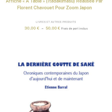
Affiche « À Table » (Itadakimasu) Réalisée Par
Florent Chavouet Pour Zoom Japon
Ce
LIVRES ET AUTRES PRODUITS
produit
Plage
30,00
€
–
50,00
€
Frais de port inclus
a
de
plusieurs
prix :
variations.
30,00 €
Les
à
options
50,00 €
peuvent
être
choisies
sur
la
page
du
produit