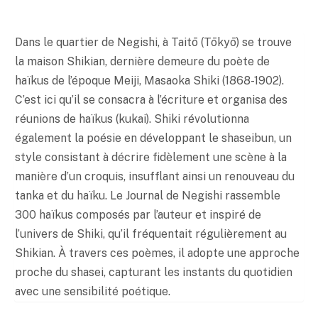
à
3
6
Dans le quartier de Negishi, à Taitō (Tōkyō) se trouve
,
la maison Shikian, dernière demeure du poète de
2
haïkus de l’époque Meiji, Masaoka Shiki (1868-1902).
0
C’est ici qu’il se consacra à l’écriture et organisa des
€
réunions de haïkus (kukai). Shiki révolutionna
également la poésie en développant le shaseibun, un
style consistant à décrire fidèlement une scène à la
manière d’un croquis, insufflant ainsi un renouveau du
tanka et du haïku. Le Journal de Negishi rassemble
300 haïkus composés par l’auteur et inspiré de
l’univers de Shiki, qu’il fréquentait régulièrement au
Shikian. À travers ces poèmes, il adopte une approche
proche du shasei, capturant les instants du quotidien
avec une sensibilité poétique.