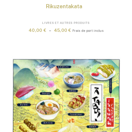
Rikuzentakata
Ce
LIVRES ET AUTRES PRODUITS
produit
Plage
40,00
€
–
45,00
€
Frais de port inclus
a
de
plusieurs
prix :
variations.
40,00 €
Les
à
options
45,00 €
peuvent
être
choisies
sur
la
page
du
produit