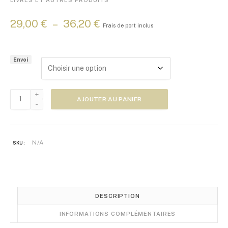
P
29,00
€
–
36,20
€
Frais de port inclus
l
a
g
Envoi
e
d
e
quantité
p
AJOUTER AU PANIER
de
r
Journal
i
de
x
Negishi
N/A
SKU:
-
:
Recueil
2
de
9
haïkus
,
0
DESCRIPTION
0
INFORMATIONS COMPLÉMENTAIRES
€