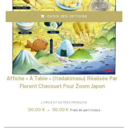
CHOIX DES OPTIONS
Affiche « À Table » (Itadakimasu) Réalisée Par
Florent Chavouet Pour Zoom Japon
Ce
LIVRES ET AUTRES PRODUITS
produit
Plage
30,00
€
–
50,00
€
Frais de port inclus
a
de
plusieurs
prix :
variations.