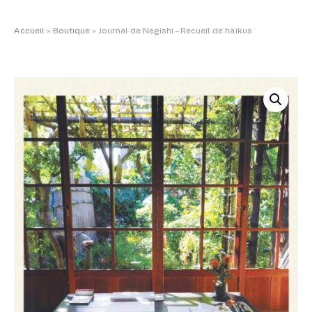
Accueil
»
Boutique
»
Journal de Negishi – Recueil de haïkus